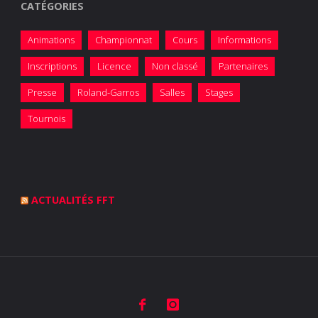
CATÉGORIES
Animations
Championnat
Cours
Informations
Inscriptions
Licence
Non classé
Partenaires
Presse
Roland-Garros
Salles
Stages
Tournois
ACTUALITÉS FFT