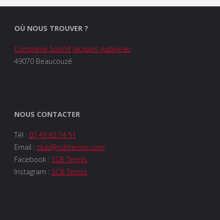
OÙ NOUS TROUVER ?
Complexe Sportif Jacques Aubineau
49070 Beaucouzé
NOUS CONTACTER
Tél :
07 43 62 74 51
Email :
club@scbtennis.com
Facebook :
SCB Tennis
Instagram :
SCB Tennis