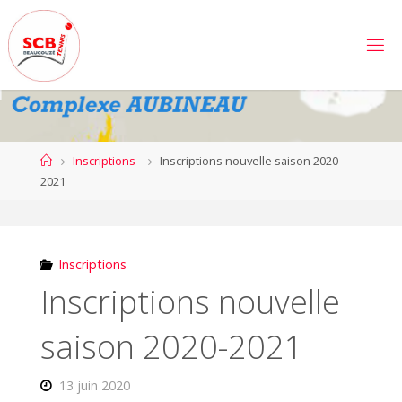
Skip
to
S
content
C
B
E
A
U
C
Home
Inscriptions
Inscriptions nouvelle saison 2020-
O
U
2021
Z
É
T
E
N
N
Inscriptions
I
S
Inscriptions nouvelle
saison 2020-2021
13 juin 2020