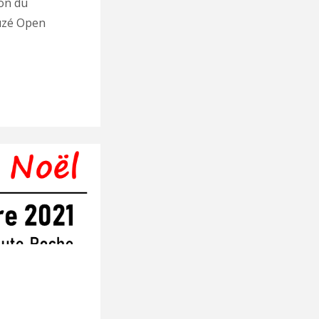
ion du
ouzé Open