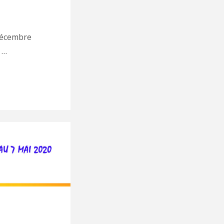
 décembre
 …