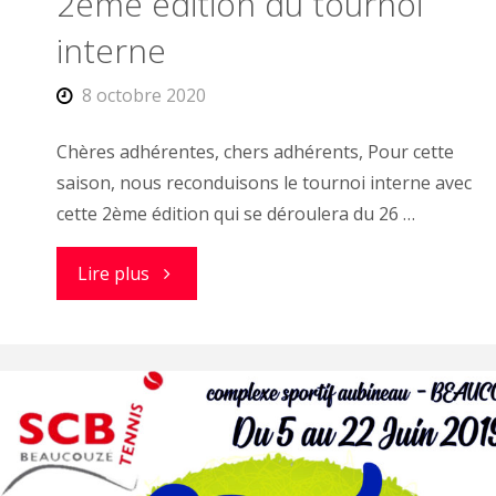
2ème édition du tournoi
interne
8 octobre 2020
Chères adhérentes, chers adhérents, Pour cette
saison, nous reconduisons le tournoi interne avec
cette 2ème édition qui se déroulera du 26 …
"2ème
Lire plus
édition
du
tournoi
interne"