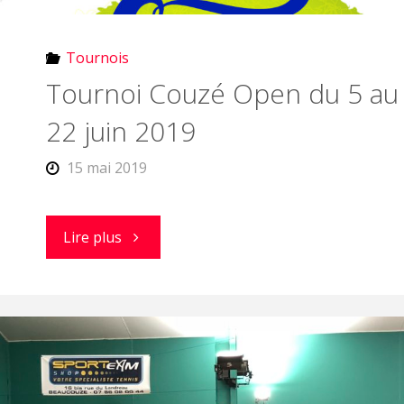
Tournois
Tournoi Couzé Open du 5 au
22 juin 2019
15 mai 2019
"Tournoi
Lire plus
Couzé
Open
du