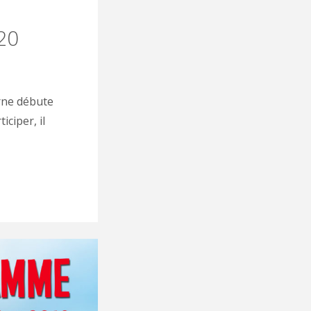
20
rne débute
iciper, il