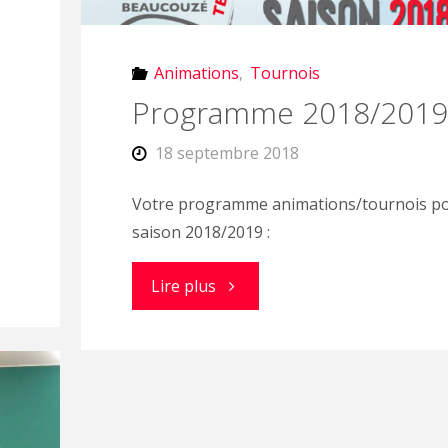
7/05/2020"
Animations
,
Tournois
Programme 2018/2019
18 septembre 2018
Votre programme animations/tournois po
saison 2018/2019 :
"Programme
Lire plus
2018/2019"