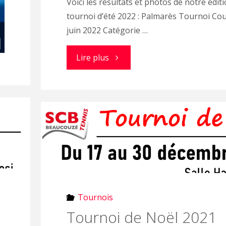
Voici les résultats et photos de notre édit
tournoi d’été 2022 : Palmarès Tournoi C
juin 2022 Catégorie …
"Résultats
Lire plus
+
galerie
photos
Couzé
open
Tournois
2022"
Tournoi de Noël 2021