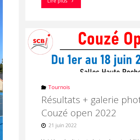
"Couzé
Lire plus
Open
2025"
Tournois
Résultats + galerie pho
Couzé open 2022
21 juin 2022