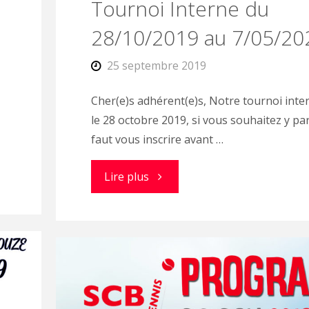
Tournoi Interne du
28/10/2019 au 7/05/20
25 septembre 2019
Cher(e)s adhérent(e)s, Notre tournoi inte
le 28 octobre 2019, si vous souhaitez y part
faut vous inscrire avant …
"Tournoi
Lire plus
Interne
du
28/10/2019
au