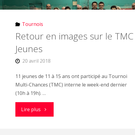
5
au
Tournois
22
Retour en images sur le TMC
juin
Jeunes
2019"
20 avril 2018
11 jeunes de 11 à 15 ans ont participé au Tournoi
Multi-Chances (TMC) interne le week-end dernier
(10h à 19h). …
"Retour
Lire plus
en