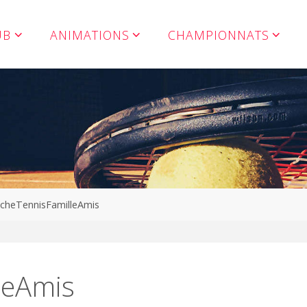
UB
ANIMATIONS
CHAMPIONNATS
icheTennisFamilleAmis
leAmis