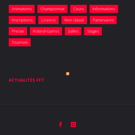
Animations
Championnat
Cours
Informations
Inscriptions
Licence
Non classé
Partenaires
Presse
Roland-Garros
Salles
Stages
Tournois
ACTUALITÉS FFT