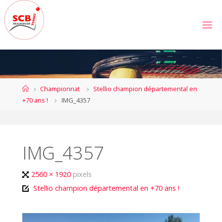
Skip
to
S
content
C
B
E
A
U
C
Home
Championnat
Stellio champion départemental en
O
U
+70 ans !
IMG_4357
Z
É
T
E
N
N
IMG_4357
I
S
Full
2560 × 1920
pixels
size
Stellio champion départemental en +70 ans !