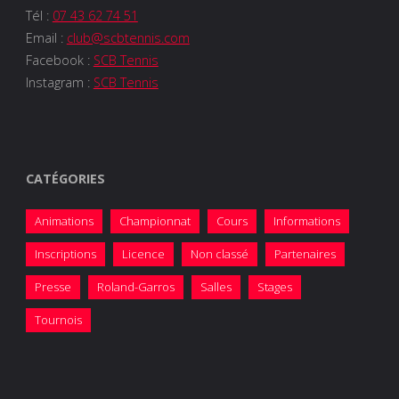
Tél :
07 43 62 74 51
Email :
club@scbtennis.com
Facebook :
SCB Tennis
Instagram :
SCB Tennis
CATÉGORIES
Animations
Championnat
Cours
Informations
Inscriptions
Licence
Non classé
Partenaires
Presse
Roland-Garros
Salles
Stages
Tournois