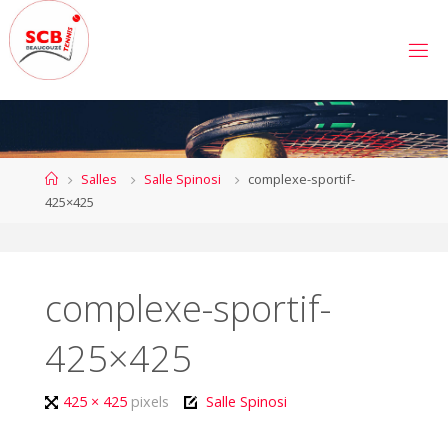
Skip
to
S
content
C
B
E
A
U
C
Home
Salles
Salle Spinosi
complexe-sportif-
O
U
425×425
Z
É
T
E
N
N
complexe-sportif-
I
S
425×425
Full
425 × 425
pixels
Salle Spinosi
size