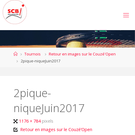
Skip
to
S
content
C
B
E
A
U
C
Home
Tournois
Retour en images sur le Couzé'Open
O
U
2pique-niqueJuin2017
Z
É
T
E
N
N
2pique-
I
S
niqueJuin2017
Full
1176 × 784
pixels
size
Retour en images sur le Couzé’Open