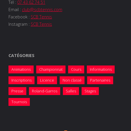
Tél :
07 43 62 74 51
Email :
club@scbtennis.com
Facebook :
SCB Tennis
Instagram :
SCB Tennis
CATÉGORIES
Animations
Championnat
Cours
Informations
Inscriptions
Licence
Non classé
Partenaires
Presse
Roland-Garros
Salles
Stages
Tournois