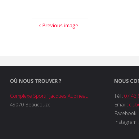
Previous image
OÙ NOUS TROUVER ?
NOUS CO
Complexe Sportif Jacques Aubineau
Tél :
07 43 
49070 Beaucouzé
Email :
clu
Facebook 
Instagram 