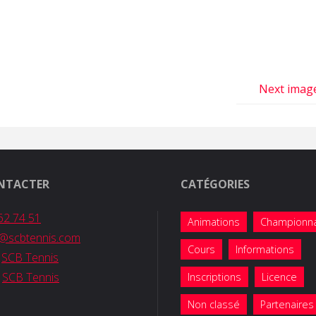
Next imag
NTACTER
CATÉGORIES
62 74 51
Animations
Championn
b@scbtennis.com
Cours
Informations
:
SCB Tennis
:
SCB Tennis
Inscriptions
Licence
Non classé
Partenaires