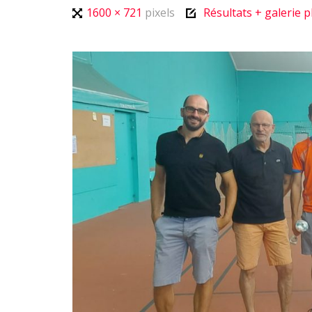
Full
1600 × 721
pixels
Résultats + galerie
size