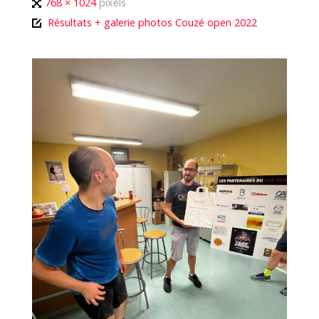
Full
768 × 1024
pixels
size
Résultats + galerie photos Couzé open 2022