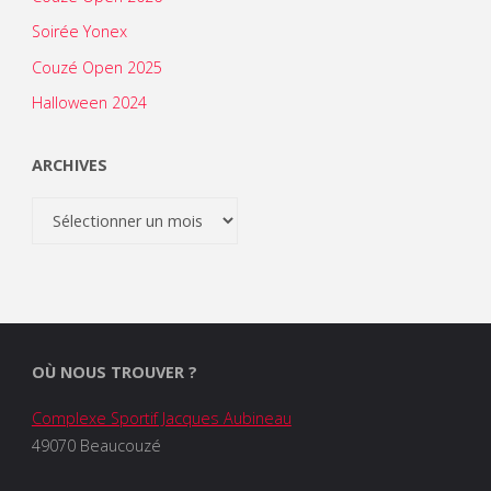
Soirée Yonex
Couzé Open 2025
Halloween 2024
ARCHIVES
Archives
OÙ NOUS TROUVER ?
Complexe Sportif Jacques Aubineau
49070 Beaucouzé