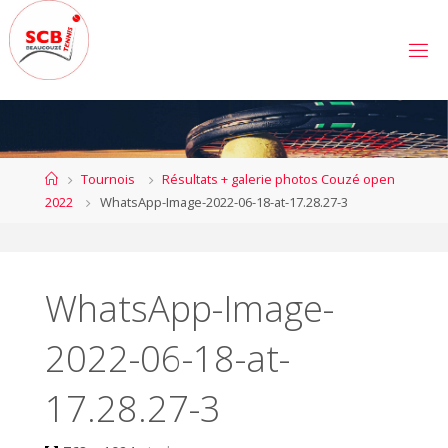
Skip
to
S
content
C
B
E
A
U
C
Home
Tournois
Résultats + galerie photos Couzé open
O
U
2022
WhatsApp-Image-2022-06-18-at-17.28.27-3
Z
É
T
E
N
N
WhatsApp-Image-
I
S
2022-06-18-at-
17.28.27-3