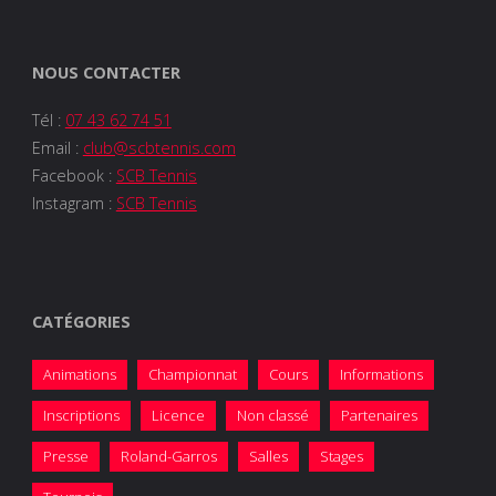
NOUS CONTACTER
Tél :
07 43 62 74 51
Email :
club@scbtennis.com
Facebook :
SCB Tennis
Instagram :
SCB Tennis
CATÉGORIES
Animations
Championnat
Cours
Informations
Inscriptions
Licence
Non classé
Partenaires
Presse
Roland-Garros
Salles
Stages