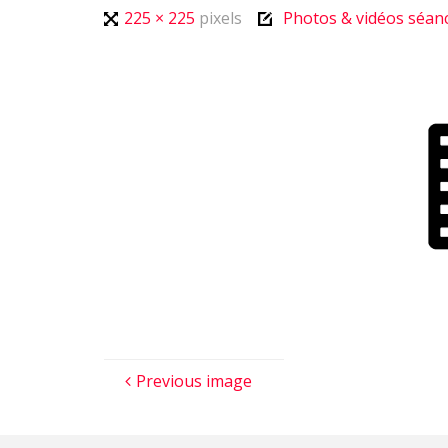
Full
225 × 225
pixels
Photos & vidéos séan
size
Previous image