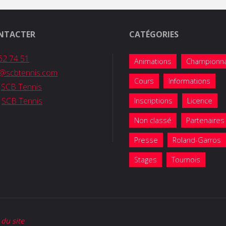
NTACTER
CATÉGORIES
62 74 51
Animations
Championn
b@scbtennis.com
Cours
Informations
:
SCB Tennis
:
SCB Tennis
Inscriptions
Licence
Non classé
Partenaires
Presse
Roland-Garros
Stages
Tournois
 du site