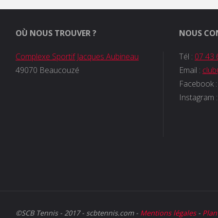
OÙ NOUS TROUVER ?
NOUS CO
Complexe Sportif Jacques Aubineau
Tél :
07 43 
49070 Beaucouzé
Email :
clu
Facebook 
Instagram 
©SCB Tennis - 2017 - scbtennis.com -
Mentions légales
-
Plan