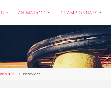
UB
ANIMATIONS
CHAMPIONNATS
3/02/2021
PictoVidéo