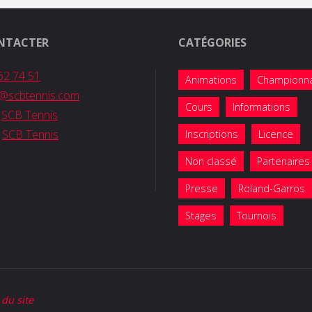
NTACTER
CATÉGORIES
62 74 51
Animations
Championn
b@scbtennis.com
Cours
Informations
:
SCB Tennis
:
SCB Tennis
Inscriptions
Licence
Non classé
Partenaires
Presse
Roland-Garros
Stages
Tournois
 du site