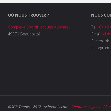
OÙ NOUS TROUVER ?
NOUS CO
Complexe Sportif Jacques Aubineau
Tél :
07 43 
49070 Beaucouzé
Email :
clu
Facebook 
Instagram 
©SCB Tennis - 2017 - scbtennis.com -
Mentions légales
-
Plan