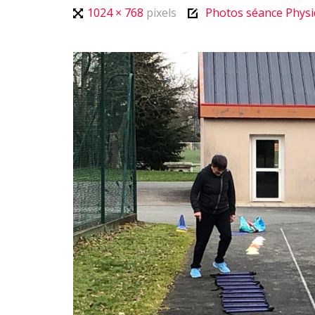
Full
1024 × 768
pixels
Photos séance Physi
size