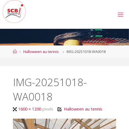
Skip
to
S
content
C
B
E
A
U
C
Home
Halloween au tennis
IMG-20251018-WA0018
O
U
Z
É
T
E
IMG-20251018-
N
N
I
S
WA0018
Full
1600 × 1200
pixels
Halloween au tennis
size