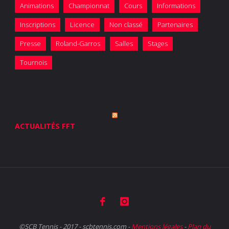
Animations
Championnat
Cours
Informations
Inscriptions
Licence
Non classé
Partenaires
Presse
Roland-Garros
Salles
Stages
Tournois
ACTUALITÉS FFT
©SCB Tennis - 2017 - scbtennis.com -
Mentions légales
-
Plan du