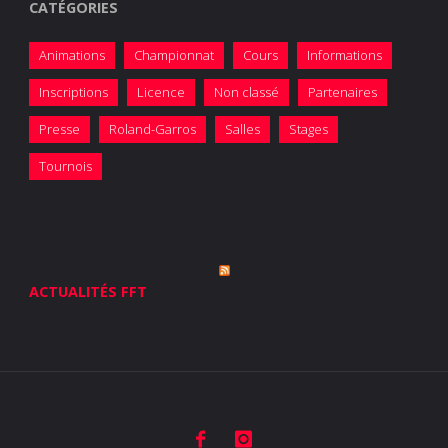
CATÉGORIES
Animations
Championnat
Cours
Informations
Inscriptions
Licence
Non classé
Partenaires
Presse
Roland-Garros
Salles
Stages
Tournois
ACTUALITÉS FFT