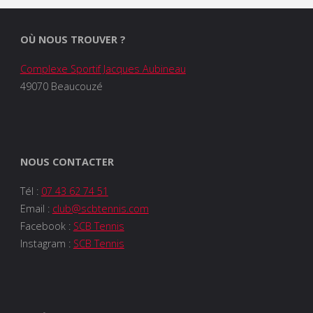
OÙ NOUS TROUVER ?
Complexe Sportif Jacques Aubineau
49070 Beaucouzé
NOUS CONTACTER
Tél :
07 43 62 74 51
Email :
club@scbtennis.com
Facebook :
SCB Tennis
Instagram :
SCB Tennis