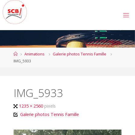
Skip
to
S
content
C
B
E
A
U
C
Home
Animations
Galerie photos Tennis Famille
O
U
IMG_5933
Z
É
T
E
N
N
IMG_5933
I
S
Full
1235 × 2560
pixels
size
Galerie photos Tennis Famille