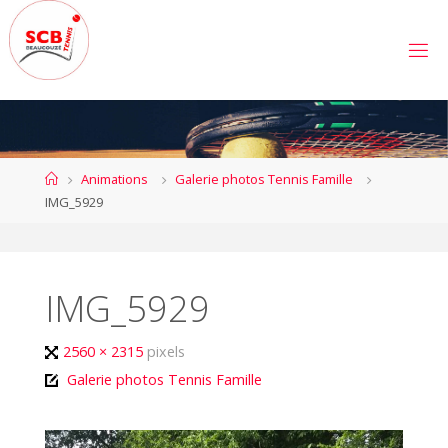
Skip
to
S
content
C
B
E
A
U
C
Home
Animations
Galerie photos Tennis Famille
O
U
IMG_5929
Z
É
T
E
N
N
IMG_5929
I
S
Full
2560 × 2315
pixels
size
Galerie photos Tennis Famille