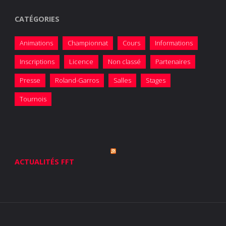
CATÉGORIES
Animations
Championnat
Cours
Informations
Inscriptions
Licence
Non classé
Partenaires
Presse
Roland-Garros
Salles
Stages
Tournois
ACTUALITÉS FFT