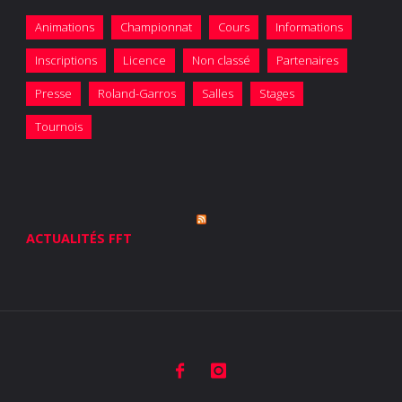
Animations
Championnat
Cours
Informations
Inscriptions
Licence
Non classé
Partenaires
Presse
Roland-Garros
Salles
Stages
Tournois
ACTUALITÉS FFT