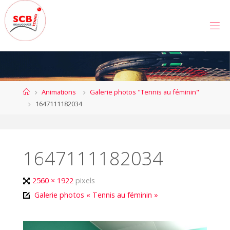
Skip
to
S
content
C
B
E
A
U
C
Home
Animations
Galerie photos "Tennis au féminin"
O
U
1647111182034
Z
É
T
E
N
N
1647111182034
I
S
Full
2560 × 1922
pixels
size
Galerie photos « Tennis au féminin »