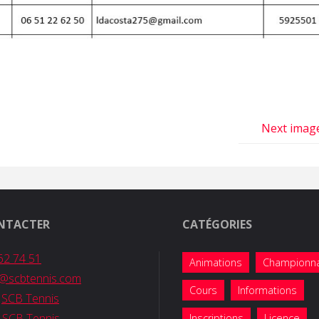
Next imag
NTACTER
CATÉGORIES
62 74 51
Animations
Championn
b@scbtennis.com
Cours
Informations
:
SCB Tennis
:
SCB Tennis
Inscriptions
Licence