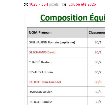
Full
1028 × 554
pixels
Coupe été 2026
size