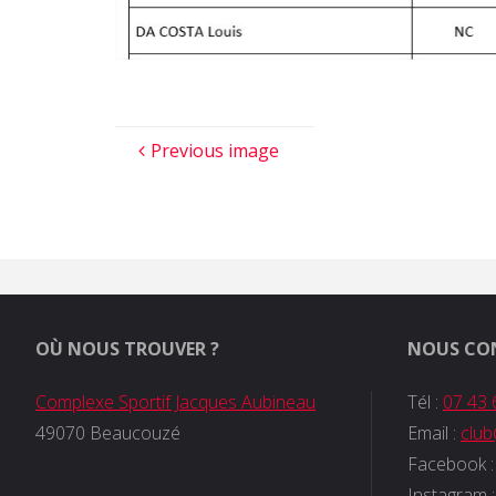
Previous image
OÙ NOUS TROUVER ?
NOUS CO
Complexe Sportif Jacques Aubineau
Tél :
07 43 
49070 Beaucouzé
Email :
clu
Facebook 
Instagram 