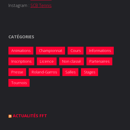
Instagram :
SCB Tennis
CATÉGORIES
Animations
Championnat
Cours
Informations
Inscriptions
Licence
Non classé
Partenaires
Presse
Roland-Garros
Salles
Stages
Tournois
ACTUALITÉS FFT