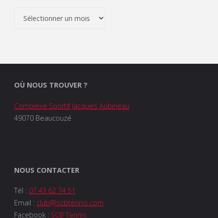
Archives
OÙ NOUS TROUVER ?
Complexe Sportif Jacques Aubineau
49070 Beaucouzé
NOUS CONTACTER
Tél :
07 43 62 74 51
Email :
club@scbtennis.com
Facebook :
SCB Tennis