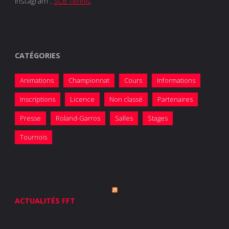
Instagram :
SCB Tennis
CATÉGORIES
Animations
Championnat
Cours
Informations
Inscriptions
Licence
Non classé
Partenaires
Presse
Roland-Garros
Salles
Stages
Tournois
ACTUALITÉS FFT