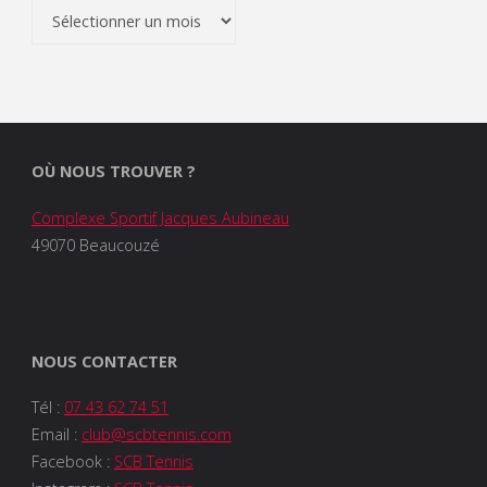
Archives
OÙ NOUS TROUVER ?
Complexe Sportif Jacques Aubineau
49070 Beaucouzé
NOUS CONTACTER
Tél :
07 43 62 74 51
Email :
club@scbtennis.com
Facebook :
SCB Tennis