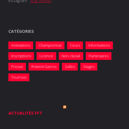
Instagram :
SCB Tennis
CATÉGORIES
Animations
Championnat
Cours
Informations
Inscriptions
Licence
Non classé
Partenaires
Presse
Roland-Garros
Salles
Stages
Tournois
ACTUALITÉS FFT