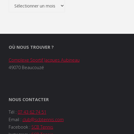
Archives
OÙ NOUS TROUVER ?
Complexe Sportif Jacques Aubineau
49070 Beaucouzé
NOUS CONTACTER
Tél :
07 43 62 74 51
Email :
club@scbtennis.com
Facebook :
SCB Tennis